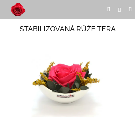
Přejít
Hledat
Přihl
na
obsah
STABILIZOVANÁ RŮŽE TERA