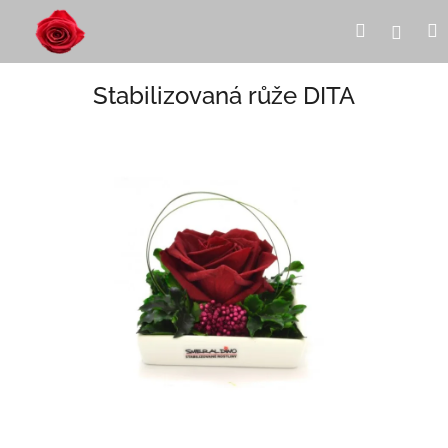
Přejít
Hledat
Přihl
na
obsah
Stabilizovaná růže DITA