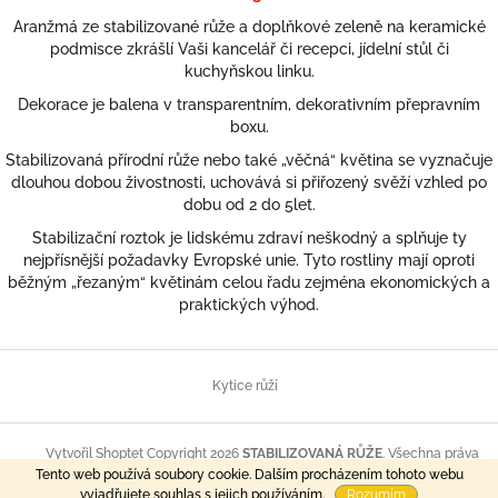
Aranžmá ze stabilizované růže a doplňkové zeleně na keramické
podmisce zkrášlí Vaši kancelář či recepci, jídelní stůl či
kuchyňskou linku.
Dekorace je balena v transparentním, dekorativním přepravním
boxu.
Stabilizovaná přírodní růže nebo také „věčná“ květina se vyznačuje
dlouhou dobou živostnosti, uchovává si přiřozený svěží vzhled po
dobu od 2 do 5let.
Stabilizační roztok je lidskému zdraví neškodný a splňuje ty
nejpřísnější požadavky Evropské unie. Tyto rostliny mají oproti
běžným „řezaným“ květinám celou řadu zejména ekonomických a
praktických výhod.
Z
á
Kytice růží
p
a
t
Copyright 2026
STABILIZOVANÁ RŮŽE
. Všechna práva
Vytvořil Shoptet
Tento web používá soubory cookie. Dalším procházením tohoto webu
í
vyhrazena.
vyjadřujete souhlas s jejich používáním.
Rozumím